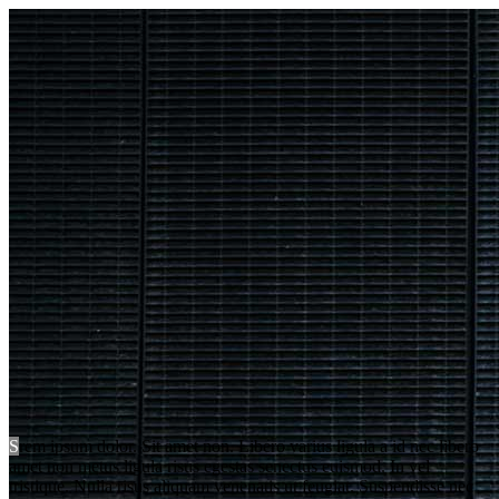
S
rem ipsum dolor. Sit amet non. Libero varius ligula a id nec libero
amet non metus ligula risus egestas senectus euismod. In vel
tristique. Nulla risus aliquam venenatis ut feugiat. Suspendisse nec