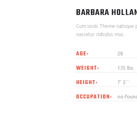
BARBARA HOLLA
Cum sociis Theme natoque p
nascetur ridiculus mus.
AGE
28
WEIGHT
135 lbs
HEIGHT
7' 3``
OCCUPATION
no-foun