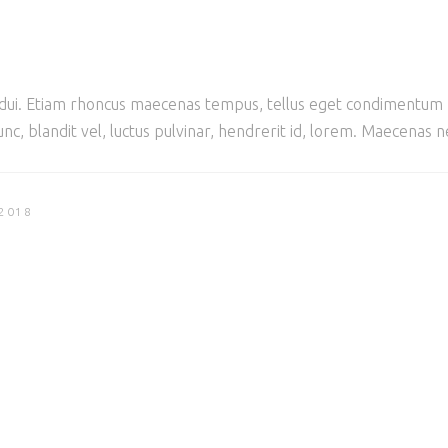
et dui. Etiam rhoncus maecenas tempus, tellus eget condimentu
, blandit vel, luctus pulvinar, hendrerit id, lorem. Maecenas n
 2018