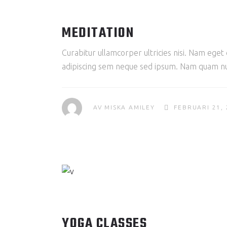
MEDITATION
Curabitur ullamcorper ultricies nisi. Nam eg
adipiscing sem neque sed ipsum. Nam quam nunc
AV
MISKA AMILEY
FEBRUARI 21,
YOGA CLASSES