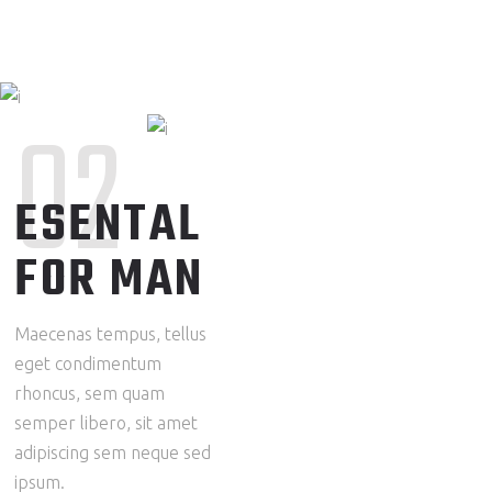
02
ESENTAL
FOR MAN
Maecenas tempus, tellus
eget condimentum
rhoncus, sem quam
semper libero, sit amet
adipiscing sem neque sed
ipsum.