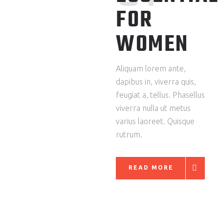
FOR
WOMEN
Aliquam lorem ante,
dapibus in, viverra quis,
feugiat a, tellus. Phasellus
viverra nulla ut metus
varius laoreet. Quisque
rutrum.
READ MORE