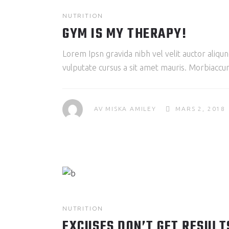
NUTRITION
GYM IS MY THERAPY!
Lorem Ipsn gravida nibh vel velit auctor aliqun
vulputate cursus a sit amet mauris. Morbiaccum
AV
MISKA AMILEY
MARS 2, 2018
NUTRITION
EXCUSES DON’T GET RESULT