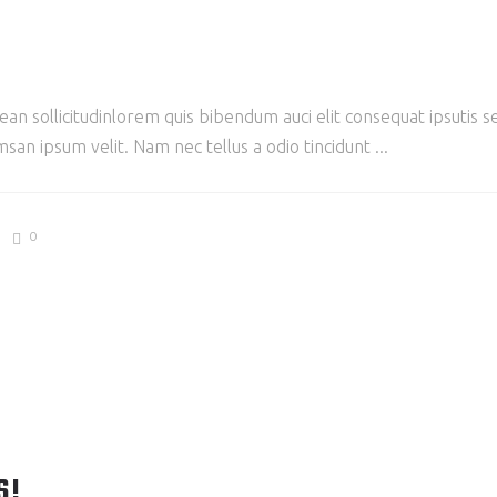
ean sollicitudinlorem quis bibendum auci elit consequat ipsutis se
san ipsum velit. Nam nec tellus a odio tincidunt
0
S!