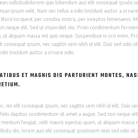
ean sollicitudinlorem quis bibendum auci elit consequat ipsutis se
san ipsum velit. Nam nec tellus a odio tincidunt auctor a ornar
ad litora torquent per conubia nostra, per inceptos himenaeos. Mau
n neque elit. Sed ut imperdiet nisi. Proin condimentum fermen
ut aliquam massa nisl quis neque. Suspendisse in orci enim. Proi
lit consequat ipsum, nec sagittis sem nibh id elit. Duis sed odio s
dio tincidunt auctor a ornare odio.
ATIBUS ET MAGNIS DIS PARTURIENT MONTES, NAS
RETIUM.
 nisi elit consequat ipsum, nec sagittis sem nibh id elit. Duis s
u felis dapibus condimentum sit amet a augue. Sed non neque eli
entum feugiat, velit mauris egestas quam, ut aliquam massa nis
licitu din, lorem auci elit consequat ipsutissem niuis sed odio sit