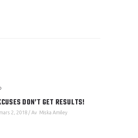
XCUSES DON’T GET RESULTS!
mars 2, 2018
Av
Miska Amiley