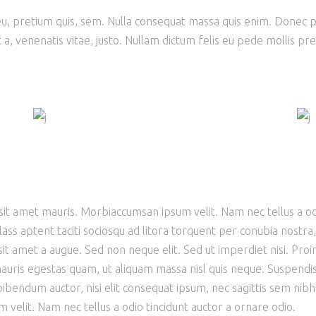
u, pretium quis, sem. Nulla consequat massa quis enim. Donec ped
 a, venenatis vitae, justo. Nullam dictum felis eu pede mollis pret
 sit amet mauris. Morbiaccumsan ipsum velit. Nam nec tellus a od
Class aptent taciti sociosqu ad litora torquent per conubia nostra
sit amet a augue. Sed non neque elit. Sed ut imperdiet nisi. P
uris egestas quam, ut aliquam massa nisl quis neque. Suspendisse
bibendum auctor, nisi elit consequat ipsum, nec sagittis sem nibh 
 velit. Nam nec tellus a odio tincidunt auctor a ornare odio.