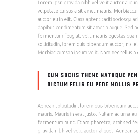
Lorem Ipsn gravida nibh vel velit auctor aliqun
vulputate cursus a sit amet mauris. Morbiaccum
auctor eu in elit. Class aptent taciti sociosqu 
dapibus condimentum sit amet a augue. Sed no
fermentum feugiat, velit mauris egestas quam, 
sollicitudin, lorem quis bibendum auctor, nisi e
Morbiac cumsan ipsum velit. Nam nec tellus a o
CUM SOCIIS THEME NATOQUE PEN
DICTUM FELIS EU PEDE MOLLIS P
Aenean sollicitudin, lorem quis bibendum auctor,
mauris. Mauris in erat justo. Nullam ac urna e
fermentum nunc. Etiam pharetra, erat sed ferm
gravida nibh vel velit auctor aliquet. Aenean sol