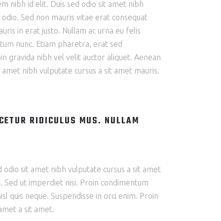
m nibh id elit. Duis sed odio sit amet nibh
e odio. Sed non mauris vitae erat consequat
ris in erat justo. Nullam ac urna eu felis
tum nunc. Etiam pharetra, erat sed
n gravida nibh vel velit auctor aliquet. Aenean
it amet nibh vulputate cursus a sit amet mauris.
CETUR RIDICULUS MUS. NULLAM
ed odio sit amet nibh vulputate cursus a sit amet
t. Sed ut imperdiet nisi. Proin condimentum
l quis neque. Suspendisse in orci enim. Proin
 amet a sit amet.