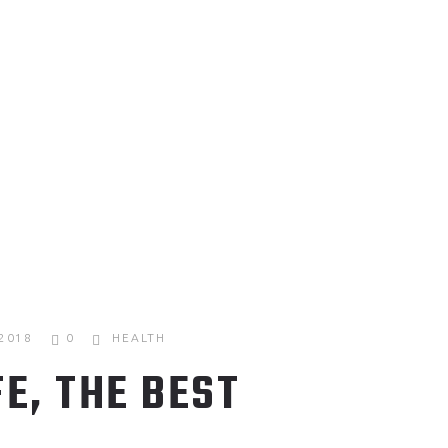
 2018
0
HEALTH
FE, THE BEST