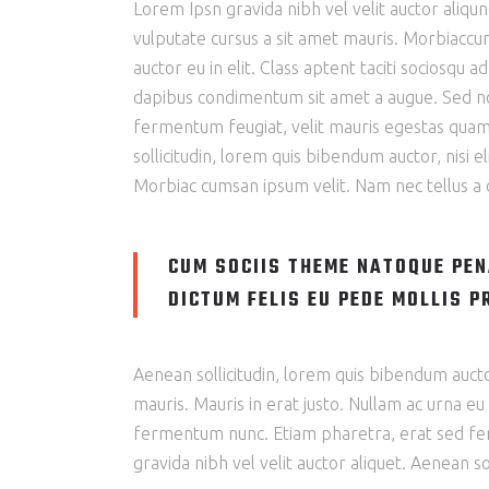
Lorem Ipsn gravida nibh vel velit auctor aliqun
vulputate cursus a sit amet mauris. Morbiaccum
auctor eu in elit. Class aptent taciti sociosqu 
dapibus condimentum sit amet a augue. Sed no
fermentum feugiat, velit mauris egestas quam, 
sollicitudin, lorem quis bibendum auctor, nisi e
Morbiac cumsan ipsum velit. Nam nec tellus a o
CUM SOCIIS THEME NATOQUE PEN
DICTUM FELIS EU PEDE MOLLIS P
Aenean sollicitudin, lorem quis bibendum auctor,
mauris. Mauris in erat justo. Nullam ac urna e
fermentum nunc. Etiam pharetra, erat sed ferm
gravida nibh vel velit auctor aliquet. Aenean sol