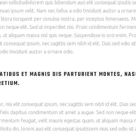
ean sollicitudinlorem quis bibendum auci elit consequat ipsutis se
san ipsum velit. Nam nec tellus a odio tincidunt auctor a ornar
ad litora torquent per conubia nostra, per inceptos himenaeos. Mau
n neque elit. Sed ut imperdiet nisi. Proin condimentum fermen
ut aliquam massa nisl quis neque. Suspendisse in orci enim. Proi
lit consequat ipsum, nec sagittis sem nibh id elit. Duis sed odio s
dio tincidunt auctor a ornare odio.
ATIBUS ET MAGNIS DIS PARTURIENT MONTES, NAS
RETIUM.
 nisi elit consequat ipsum, nec sagittis sem nibh id elit. Duis s
u felis dapibus condimentum sit amet a augue. Sed non neque eli
entum feugiat, velit mauris egestas quam, ut aliquam massa nis
licitu din, lorem auci elit consequat ipsutissem niuis sed odio sit