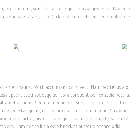
u, pretium quis, sem. Nulla consequat massa quis enim. Donec ped
 a, venenatis vitae, justo. Nullam dictum felis eu pede mollis pret
 sit amet mauris. Morbiaccumsan ipsum velit. Nam nec tellus a od
Class aptent taciti sociosqu ad litora torquent per conubia nostra
sit amet a augue. Sed non neque elit. Sed ut imperdiet nisi. P
uris egestas quam, ut aliquam massa nisl quis neque. Suspendisse
bibendum auctor, nisi elit consequat ipsum, nec sagittis sem nibh 
 velit. Nam nec tellus a odio tincidunt auctor a ornare odio.