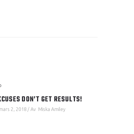
XCUSES DON’T GET RESULTS!
mars 2, 2018
Av
Miska Amiley