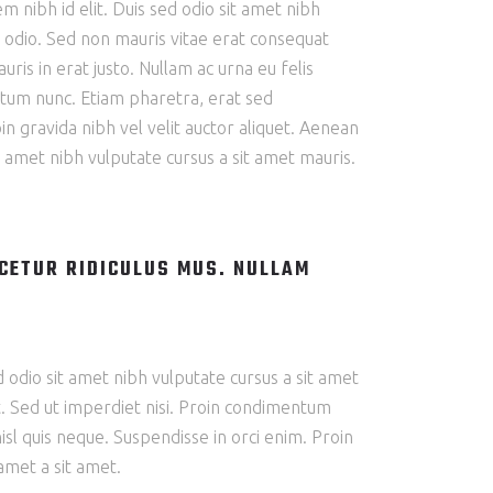
m nibh id elit. Duis sed odio sit amet nibh
e odio. Sed non mauris vitae erat consequat
ris in erat justo. Nullam ac urna eu felis
tum nunc. Etiam pharetra, erat sed
n gravida nibh vel velit auctor aliquet. Aenean
it amet nibh vulputate cursus a sit amet mauris.
CETUR RIDICULUS MUS. NULLAM
ed odio sit amet nibh vulputate cursus a sit amet
t. Sed ut imperdiet nisi. Proin condimentum
l quis neque. Suspendisse in orci enim. Proin
 amet a sit amet.